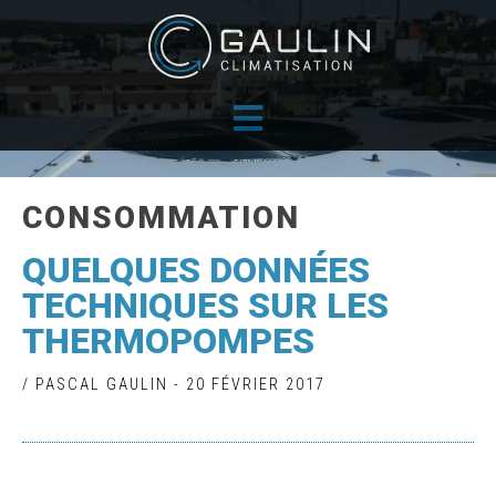
Skip
to
content
CONSOMMATION
QUELQUES DONNÉES
TECHNIQUES SUR LES
THERMOPOMPES
/ PASCAL GAULIN - 20 FÉVRIER 2017